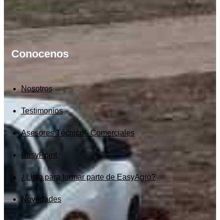
Conocenos
Nosotros
Testimonios
Asesores Técnico - Comerciales
EasyPoint
¿Listo para formar parte de EasyAgro?
Novedades