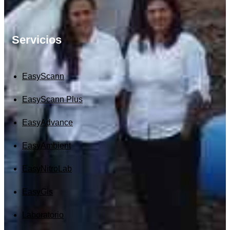
Servicios
EasyScann
EasyScann Plus
EasyAdvance
EasyAmbient
EasyNitroLab
EasyGis
Laboratorio