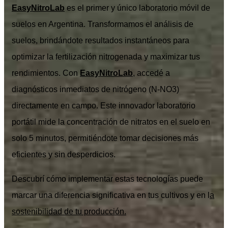
EasyNitroLab
es el primer y único laboratorio móvil de
suelos en Argentina. Transformamos el análisis de
suelos, brindándote resultados instantáneos para
optimizar la fertilización nitrogenada y maximizar tus
rendimientos. Con
EasyNitroLab
, accedé a
diagnósticos inmediatos de nitrógeno (N-NO3)
directamente en campo. Este innovador laboratorio
portátil mide la concentración de nitratos en el suelo en
solo 5 minutos, permitiéndote tomar decisiones más
eficientes y sin desperdicios.
Descubrí cómo implementar estas tecnologías puede
marcar una diferencia significativa en tus cultivos y en l
a
sostenibilidad de tu producción.