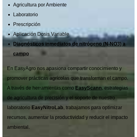
Agricultura por Ambiente
Laboratorio
Prescripción
Aplicación Dosis Variable
Diagnósticos inmediatos de nitrógeno (N-NO3) a
campo
En EasyAgro nos apasiona compartir conocimiento y
promover prácticas agrícolas que transforman el campo.
A través de herramientas como
EasyScann
, estrategias
de agricultura de precisión y el soporte de nuestro
laboratorio
EasyNitroLab
, trabajamos para optimizar
recursos, aumentar la productividad y reducir el impacto
ambiental.