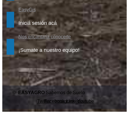
EasyGis
Iniciá sesión acá
Nos encantaría conocerte
¡Sumate a nuestro equipo!
©
EASYAGRO
Sabemos de Suelo
Twitter
Facebook
Instagram
Linkedin
Youtube