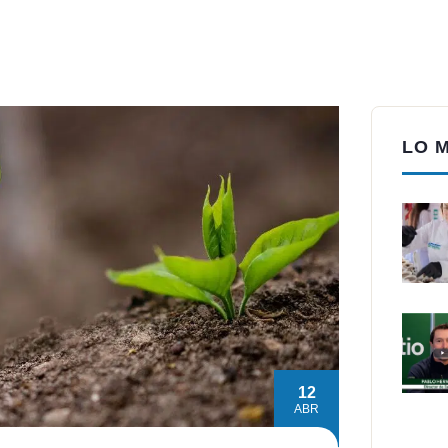
LO 
12
ABR