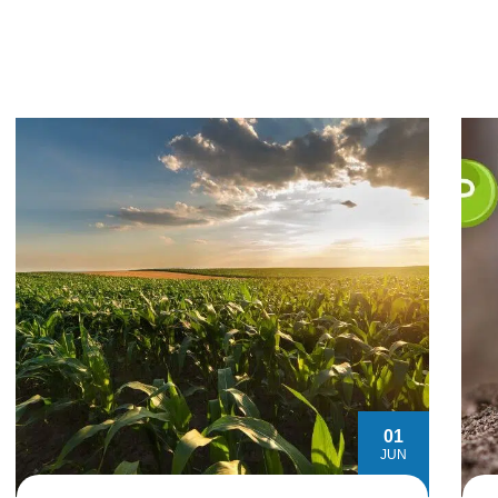
01
JUN