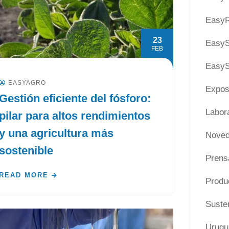
EasyR
23
Easy
FEB
EasyS
EASYAGRO
Expos
Gestión eficiente del fósforo:
Labora
pilar para altos rendimientos
y una agricultura más
Nove
sostenible
Prens
READ MORE
Produ
Susten
Urugu