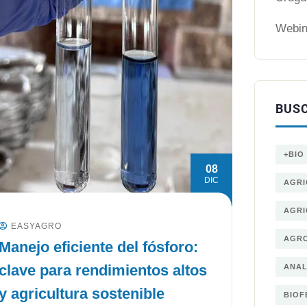
Webin
BUS
+BIO
08
DIC
AGRI
AGRI
EASYAGRO
AGRO
Manejo eficiente del fósforo:
clave para rendimientos altos
ANAL
y agricultura sostenible
BIOF