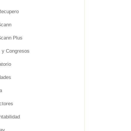
ecupero
Scann
cann Plus
 y Congresos
torio
dades
a
ctores
tabilidad
ay