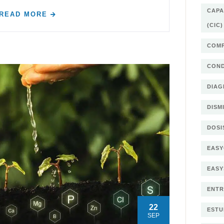
CAPA
READ MORE
(CIC)
COMP
COND
DIAG
DISM
DOSI
EASY
EAS
ENTR
22
ESTU
SEP