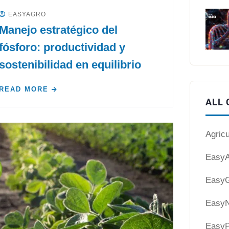
EASYAGRO
Manejo estratégico del
fósforo: productividad y
sostenibilidad en equilibrio
READ MORE
ALL 
Agricu
EasyA
EasyG
EasyN
EasyP