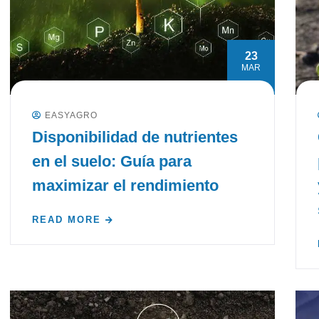
23
MAR
EASYAGRO
Disponibilidad de nutrientes
en el suelo: Guía para
maximizar el rendimiento
READ MORE