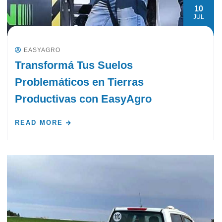
10
JUL
EASYAGRO
Transformá Tus Suelos
Problemáticos en Tierras
Productivas con EasyAgro
READ MORE