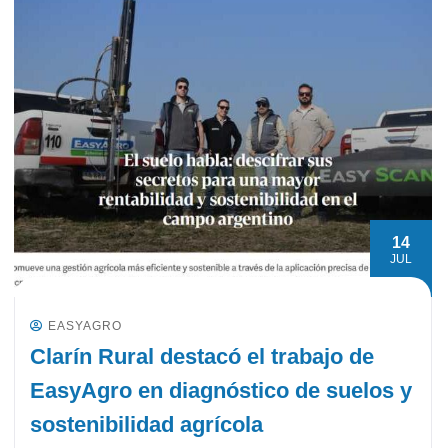
14
JUL
EASYAGRO
Clarín Rural destacó el trabajo de
EasyAgro en diagnóstico de suelos y
sostenibilidad agrícola