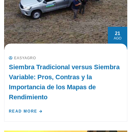
21
AGO
EASYAGRO
Siembra Tradicional versus Siembra
Variable: Pros, Contras y la
Importancia de los Mapas de
Rendimiento
READ MORE