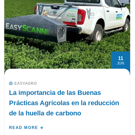
11
JUN
EASYAGRO
La importancia de las Buenas
Prácticas Agrícolas en la reducción
de la huella de carbono
READ MORE