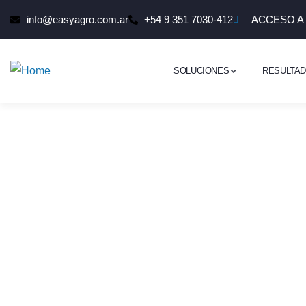
info@easyagro.com.ar
+54 9 351 7030-412
ACCESO A
SOLUCIONES
RESULTA
Expan
empre