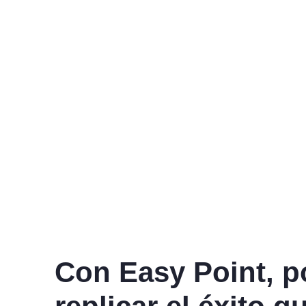
EasyPoint
es una op
ofrecemos la posibilida
aprovechar nuestr
Con Easy Point, 