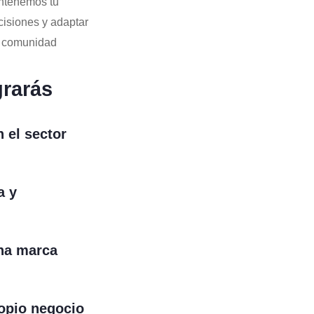
ntenemos tu
cisiones y adaptar
u comunidad
grarás
 el sector
a y
una marca
ropio negocio