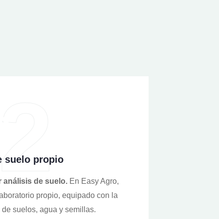
2
Presta
e suelo propio
agrop
análisis de suelo.
En Easy Agro,
Nos especializa
aboratorio propio, equipado con la
agronómic
 de suelos, agua y semillas.