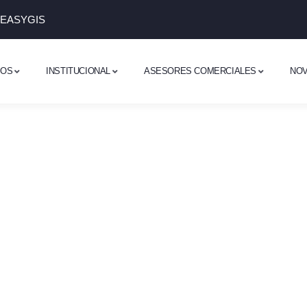
 EASYGIS
DOS
INSTITUCIONAL
ASESORES COMERCIALES
NO
dí tu horizonte 
ndé con nosotr