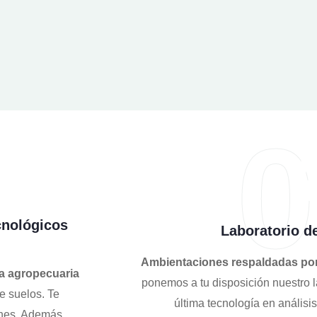
0
cnológicos
Laboratorio d
Ambientaciones respaldadas por 
a agropecuaria
ponemos a tu disposición nuestro l
e suelos. Te
última tecnología en análisis
ones. Además,