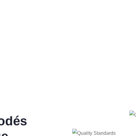
ortunidad única para emprendedores del a
d de convertirte en un socio estratégico de 
a experiencia y renombre en el campo agrí
podés