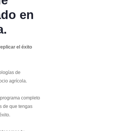
ue
ado en
a.
plicar el éxito
ologías de
cio agrícola.
n programa completo
s de que tengas
xito.