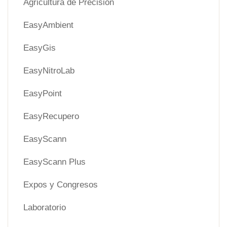
Agricultura de Precisión
EasyAmbient
EasyGis
EasyNitroLab
EasyPoint
EasyRecupero
EasyScann
EasyScann Plus
Expos y Congresos
Laboratorio