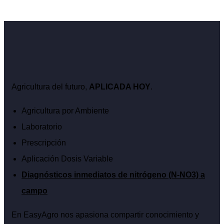
Agricultura del futuro,
APLICADA HOY
.
Agricultura por Ambiente
Laboratorio
Prescripción
Aplicación Dosis Variable
Diagnósticos inmediatos de nitrógeno (N-NO3) a
campo
En EasyAgro nos apasiona compartir conocimiento y