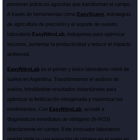
promover prácticas agrícolas que transforman el campo.
A través de herramientas como
EasyScann
, estrategias
de agricultura de precisión y el soporte de nuestro
laboratorio
EasyNitroLab
, trabajamos para optimizar
recursos, aumentar la productividad y reducir el impacto
ambiental.
EasyNitroLab
es el primer y único laboratorio móvil de
suelos en Argentina. Transformamos el análisis de
suelos, brindándote resultados instantáneos para
optimizar la fertilización nitrogenada y maximizar tus
rendimientos. Con
EasyNitroLab
, accedé a
diagnósticos inmediatos de nitrógeno (N-NO3)
directamente en campo. Este innovador laboratorio
portátil mide la concentración de nitratos en el suelo en