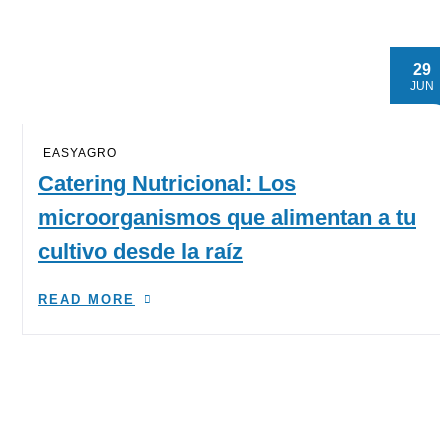
29
JUN
EASYAGRO
Catering Nutricional: Los
microorganismos que alimentan a tu
cultivo desde la raíz
READ MORE