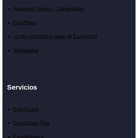
Asesores Técnico - Comerciales
EasyPoint
¿Listo para formar parte de EasyAgro?
Novedades
Servicios
EasyScann
EasyScann Plus
EasyAdvance