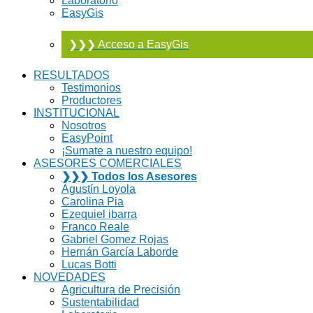
Laboratorio
EasyGis
❯❯❯ Acceso a EasyGis
RESULTADOS
Testimonios
Productores
INSTITUCIONAL
Nosotros
EasyPoint
¡Sumate a nuestro equipo!
ASESORES COMERCIALES
❯❯❯ Todos los Asesores
Agustín Loyola
Carolina Pia
Ezequiel ibarra
Franco Reale
Gabriel Gomez Rojas
Hernán García Laborde
Lucas Botti
NOVEDADES
Agricultura de Precisión
Sustentabilidad