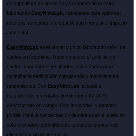
de agricultura de precisión y el soporte de nuestro
laboratorio
EasyNitroLab
, trabajamos para optimizar
recursos, aumentar la productividad y reducir el impacto
ambiental.
EasyNitroLab
es el primer y único laboratorio móvil de
suelos en Argentina. Transformamos el análisis de
suelos, brindándote resultados instantáneos para
optimizar la fertilización nitrogenada y maximizar tus
rendimientos. Con
EasyNitroLab
, accedé a
diagnósticos inmediatos de nitrógeno (N-NO3)
directamente en campo. Este innovador laboratorio
portátil mide la concentración de nitratos en el suelo en
solo 5 minutos, permitiéndote tomar decisiones más
eficientes y sin desperdicios.