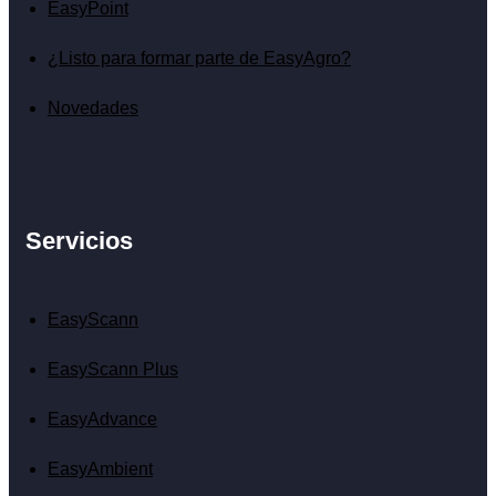
EasyPoint
¿Listo para formar parte de EasyAgro?
Novedades
Servicios
EasyScann
EasyScann Plus
EasyAdvance
EasyAmbient