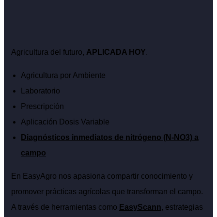
Agricultura del futuro,
APLICADA HOY
.
Agricultura por Ambiente
Laboratorio
Prescripción
Aplicación Dosis Variable
Diagnósticos inmediatos de nitrógeno (N-NO3) a
campo
En EasyAgro nos apasiona compartir conocimiento y
promover prácticas agrícolas que transforman el campo.
A través de herramientas como
EasyScann
, estrategias