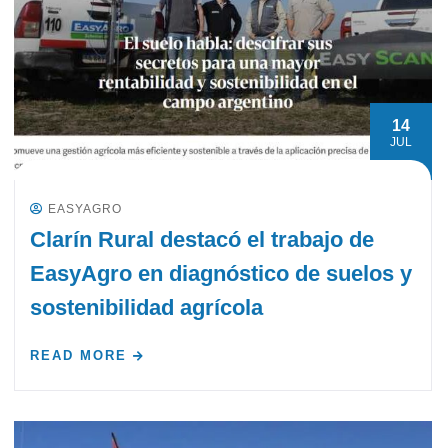
14
JUL
EASYAGRO
Clarín Rural destacó el trabajo de
EasyAgro en diagnóstico de suelos y
sostenibilidad agrícola
READ MORE