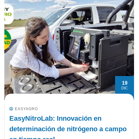
19
DIC
EASYAGRO
EasyNitroLab: Innovación en
determinación de nitrógeno a campo