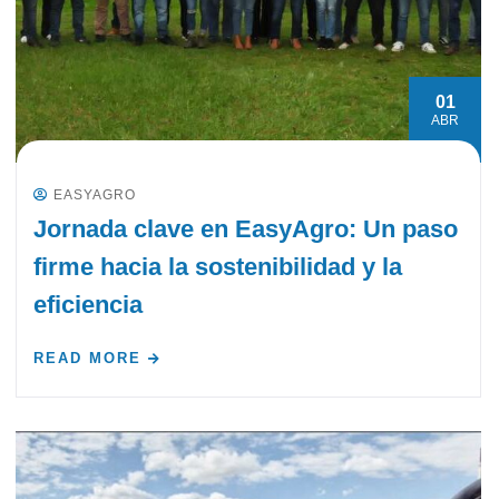
01
ABR
EASYAGRO
Jornada clave en EasyAgro: Un paso
firme hacia la sostenibilidad y la
eficiencia
READ MORE