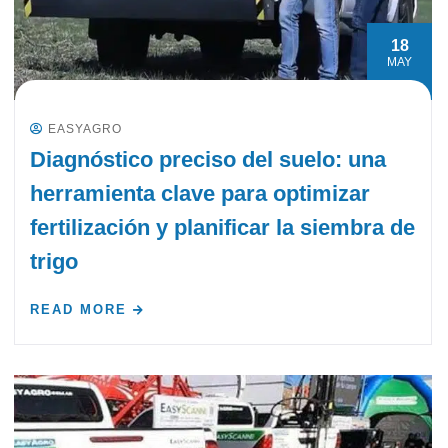
18
MAY
EASYAGRO
Diagnóstico preciso del suelo: una
herramienta clave para optimizar
fertilización y planificar la siembra de
trigo
READ MORE