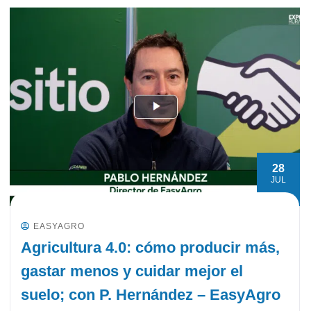
28
JUL
EASYAGRO
Agricultura 4.0: cómo producir más,
gastar menos y cuidar mejor el
suelo; con P. Hernández – EasyAgro