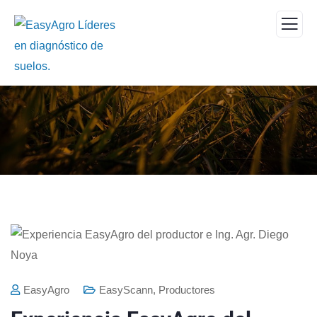
EasyAgro
EasyScann
,
Productores