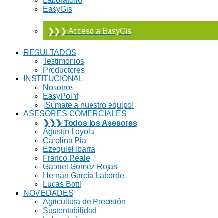
Laboratorio
EasyGis
❯❯❯ Acceso a EasyGis
RESULTADOS
Testimonios
Productores
INSTITUCIONAL
Nosotros
EasyPoint
¡Sumate a nuestro equipo!
ASESORES COMERCIALES
❯❯❯ Todos los Asesores
Agustín Loyola
Carolina Pia
Ezequiel ibarra
Franco Reale
Gabriel Gomez Rojas
Hernán García Laborde
Lucas Botti
NOVEDADES
Agricultura de Precisión
Sustentabilidad