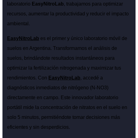
laboratorio
EasyNitroLab
, trabajamos para optimizar
recursos, aumentar la productividad y reducir el impacto
ambiental.
EasyNitroLab
es el primer y único laboratorio móvil de
suelos en Argentina. Transformamos el análisis de
suelos, brindándote resultados instantáneos para
optimizar la fertilización nitrogenada y maximizar tus
rendimientos. Con
EasyNitroLab
, accedé a
diagnósticos inmediatos de nitrógeno (N-NO3)
directamente en campo. Este innovador laboratorio
portátil mide la concentración de nitratos en el suelo en
solo 5 minutos, permitiéndote tomar decisiones más
eficientes y sin desperdicios.