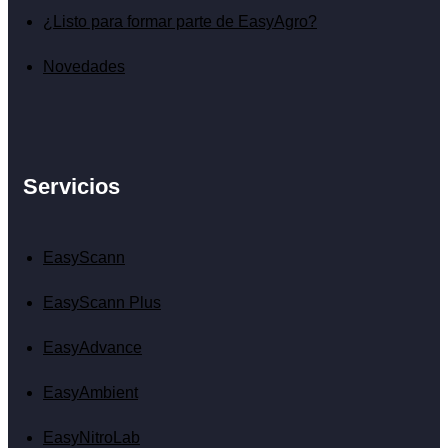
¿Listo para formar parte de EasyAgro?
Novedades
Servicios
EasyScann
EasyScann Plus
EasyAdvance
EasyAmbient
EasyNitroLab