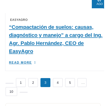
07
AGO
EASYAGRO
“Compactación de suelos: causas,
diagnóstico y manejo” a cargo del Ing.
Agr. Pablo Hernández, CEO de
EasyAgro
READ MORE
1
2
3
4
5
...
10