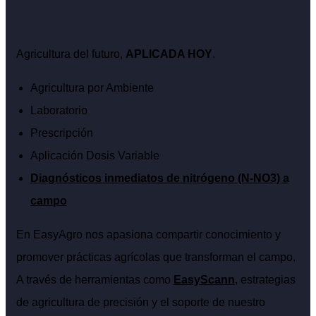
Agricultura del futuro,
APLICADA HOY
.
Agricultura por Ambiente
Laboratorio
Prescripción
Aplicación Dosis Variable
Diagnósticos inmediatos de nitrógeno (N-NO3) a
campo
En EasyAgro nos apasiona compartir conocimiento y
promover prácticas agrícolas que transforman el campo.
A través de herramientas como
EasyScann
, estrategias
de agricultura de precisión y el soporte de nuestro