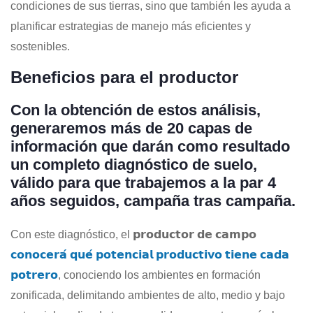
condiciones de sus tierras, sino que también les ayuda a
planificar estrategias de manejo más eficientes y
sostenibles.
Beneficios para el productor
Con la obtención de estos análisis,
generaremos más de 20 capas de
información que darán como resultado
un completo diagnóstico de suelo,
válido para que trabajemos a la par 4
años seguidos, campaña tras campaña.
Con este diagnóstico, el 𝗽𝗿𝗼𝗱𝘂𝗰𝘁𝗼𝗿 𝗱𝗲 𝗰𝗮𝗺𝗽𝗼
𝗰𝗼𝗻𝗼𝗰𝗲𝗿𝗮́ 𝗾𝘂𝗲́ 𝗽𝗼𝘁𝗲𝗻𝗰𝗶𝗮𝗹 𝗽𝗿𝗼𝗱𝘂𝗰𝘁𝗶𝘃𝗼 𝘁𝗶𝗲𝗻𝗲 𝗰𝗮𝗱𝗮
𝗽𝗼𝘁𝗿𝗲𝗿𝗼
, conociendo los ambientes en formación
zonificada, delimitando ambientes de alto, medio y bajo