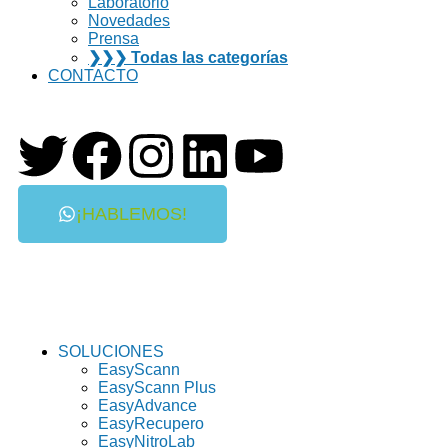
Laboratorio
Novedades
Prensa
❯❯❯ Todas las categorías
CONTACTO
¡HABLEMOS!
SOLUCIONES
EasyScann
EasyScann Plus
EasyAdvance
EasyRecupero
EasyNitroLab