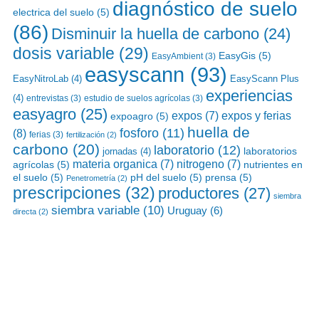
diagnóstico de suelo
electrica del suelo
(5)
(86)
Disminuir la huella de carbono
(24)
dosis variable
(29)
EasyGis
(5)
EasyAmbient
(3)
easyscann
(93)
EasyNitroLab
(4)
EasyScann Plus
experiencias
(4)
entrevistas
(3)
estudio de suelos agrícolas
(3)
easyagro
(25)
expos y ferias
expos
(7)
expoagro
(5)
huella de
fosforo
(11)
(8)
ferias
(3)
fertilización
(2)
carbono
(20)
laboratorio
(12)
laboratorios
jornadas
(4)
materia organica
(7)
nitrogeno
(7)
agrícolas
(5)
nutrientes en
el suelo
(5)
pH del suelo
(5)
prensa
(5)
Penetrometría
(2)
prescripciones
(32)
productores
(27)
siembra
siembra variable
(10)
Uruguay
(6)
directa
(2)
Aprovechá al máximo el potencial