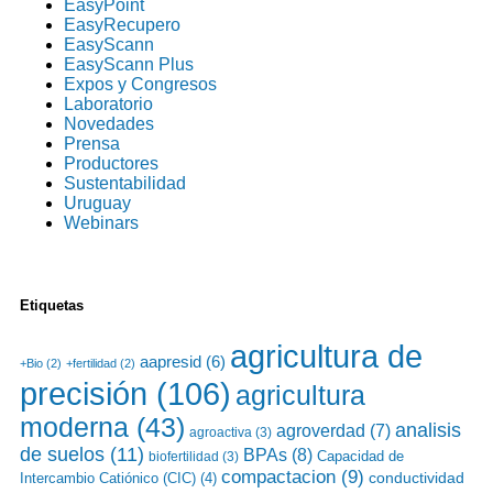
EasyPoint
EasyRecupero
EasyScann
EasyScann Plus
Expos y Congresos
Laboratorio
Novedades
Prensa
Productores
Sustentabilidad
Uruguay
Webinars
Etiquetas
agricultura de
aapresid
(6)
+Bio
(2)
+fertilidad
(2)
precisión
(106)
agricultura
moderna
(43)
analisis
agroverdad
(7)
agroactiva
(3)
de suelos
(11)
BPAs
(8)
Capacidad de
biofertilidad
(3)
compactacion
(9)
conductividad
Intercambio Catiónico (CIC)
(4)