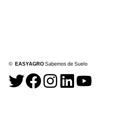
de tu campo al
conocer y abordar
las variaciones en el suelo
de
manera precisa.
Ahorrá en insumos, aumentá tus rendimientos.
Aplicá
la dosis justa, en el lugar adecuado y en el
momento oportuno.
Somos pioneros en agricultura
de precisión con tecnología de vanguardia.
©
EASYAGRO
Sabemos de Suelo