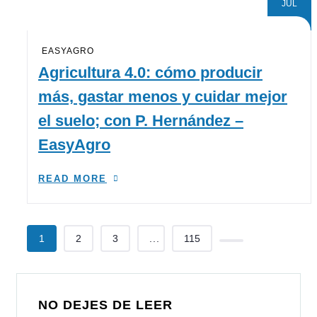
JUL
EASYAGRO
Agricultura 4.0: cómo producir
más, gastar menos y cuidar mejor
el suelo; con P. Hernández –
EasyAgro
READ MORE
1
2
3
...
115
NO DEJES DE LEER