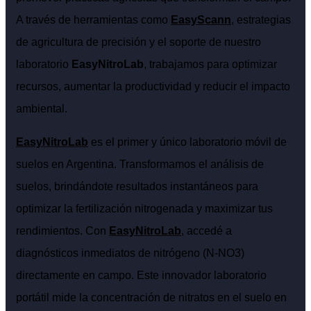
A través de herramientas como
EasyScann
, estrategias
de agricultura de precisión y el soporte de nuestro
laboratorio
EasyNitroLab
, trabajamos para optimizar
recursos, aumentar la productividad y reducir el impacto
ambiental.
EasyNitroLab
es el primer y único laboratorio móvil de
suelos en Argentina. Transformamos el análisis de
suelos, brindándote resultados instantáneos para
optimizar la fertilización nitrogenada y maximizar tus
rendimientos. Con
EasyNitroLab
, accedé a
diagnósticos inmediatos de nitrógeno (N-NO3)
directamente en campo. Este innovador laboratorio
portátil mide la concentración de nitratos en el suelo en