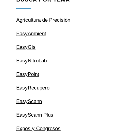
Agricultura de Precisión
EasyAmbient
EasyGis
EasyNitroLab
EasyPoint
EasyRecupero
EasyScann
EasyScann Plus
Expos y Congresos