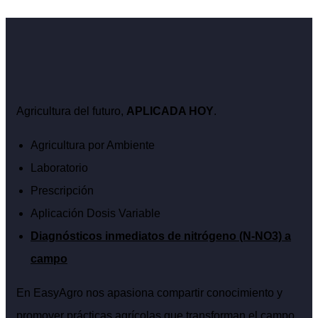
Agricultura del futuro,
APLICADA HOY
.
Agricultura por Ambiente
Laboratorio
Prescripción
Aplicación Dosis Variable
Diagnósticos inmediatos de nitrógeno (N-NO3) a
campo
En EasyAgro nos apasiona compartir conocimiento y
promover prácticas agrícolas que transforman el campo.