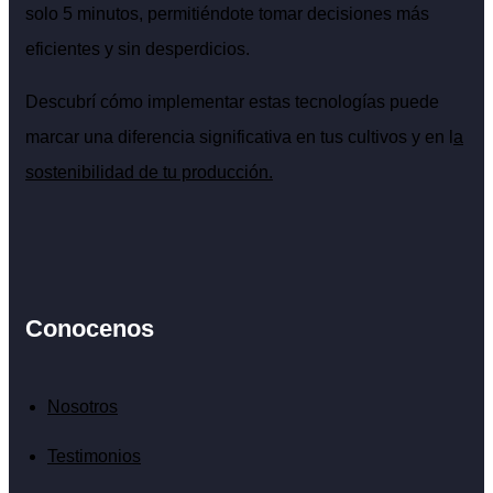
solo 5 minutos, permitiéndote tomar decisiones más
eficientes y sin desperdicios.
Descubrí cómo implementar estas tecnologías puede
marcar una diferencia significativa en tus cultivos y en l
a
sostenibilidad de tu producción.
Conocenos
Nosotros
Testimonios