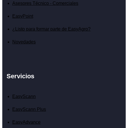
Asesores Técnico - Comerciales
EasyPoint
¿Listo para formar parte de EasyAgro?
Novedades
Servicios
EasyScann
EasyScann Plus
EasyAdvance