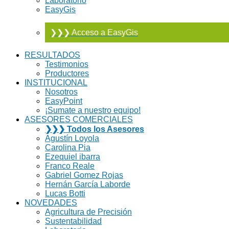
Laboratorio
EasyGis
❯❯❯ Acceso a EasyGis
RESULTADOS
Testimonios
Productores
INSTITUCIONAL
Nosotros
EasyPoint
¡Sumate a nuestro equipo!
ASESORES COMERCIALES
❯❯❯ Todos los Asesores
Agustín Loyola
Carolina Pia
Ezequiel ibarra
Franco Reale
Gabriel Gomez Rojas
Hernán García Laborde
Lucas Botti
NOVEDADES
Agricultura de Precisión
Sustentabilidad