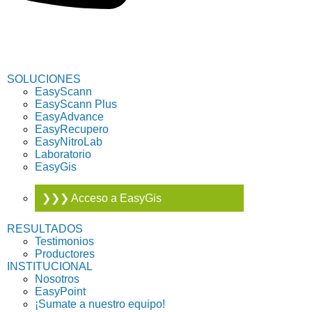
SOLUCIONES
EasyScann
EasyScann Plus
EasyAdvance
EasyRecupero
EasyNitroLab
Laboratorio
EasyGis
❯❯❯ Acceso a EasyGis
RESULTADOS
Testimonios
Productores
INSTITUCIONAL
Nosotros
EasyPoint
¡Sumate a nuestro equipo!