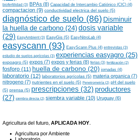
BPAs
(8)
Capacidad de Intercambio Catiónico (CIC)
(4)
biofertilidad
(3)
compactacion
(9)
conductividad electrica del suelo
(5)
diagnóstico de suelo
(86)
Disminuir
dosis variable
la huella de carbono
(24)
(29)
EasyGis
(5)
EasyNitroLab
(4)
EasyAmbient
(3)
easyscann
(93)
EasyScann Plus
(4)
entrevistas
(3)
experiencias easyagro
(25)
estudio de suelos agrícolas
(3)
expos y ferias
(8)
expos
(7)
expoagro
(5)
ferias
(3)
fertilización
(2)
huella de carbono
(20)
fosforo
(11)
jornadas
(4)
laboratorio
(12)
materia organica
(7)
laboratorios agrícolas
(5)
nitrogeno
(7)
nutrientes en el suelo
(5)
pH del suelo
Penetrometría
(2)
prescripciones
(32)
productores
(5)
prensa
(5)
(27)
siembra variable
(10)
Uruguay
(6)
siembra directa
(2)
Agricultura del futuro,
APLICADA HOY
.
Agricultura por Ambiente
Laboratorio