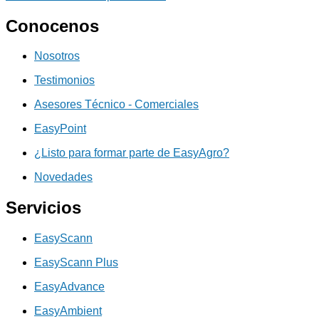
Conocenos
Nosotros
Testimonios
Asesores Técnico - Comerciales
EasyPoint
¿Listo para formar parte de EasyAgro?
Novedades
Servicios
EasyScann
EasyScann Plus
EasyAdvance
EasyAmbient