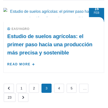
16
FEB
EASYAGRO
Estudio de suelos agrícolas: el
primer paso hacia una producción
más precisa y sostenible
READ MORE
1
2
3
4
5
...
23