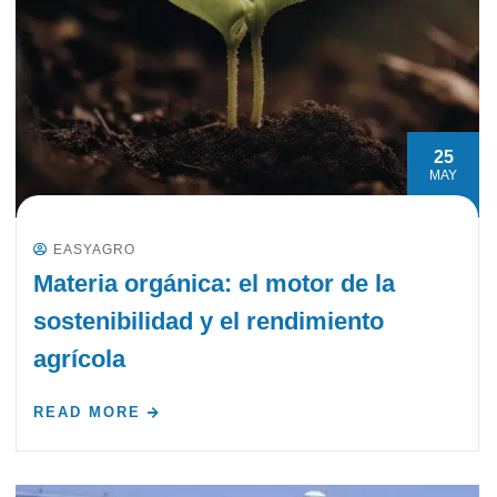
25
MAY
EASYAGRO
Materia orgánica: el motor de la
sostenibilidad y el rendimiento
agrícola
READ MORE