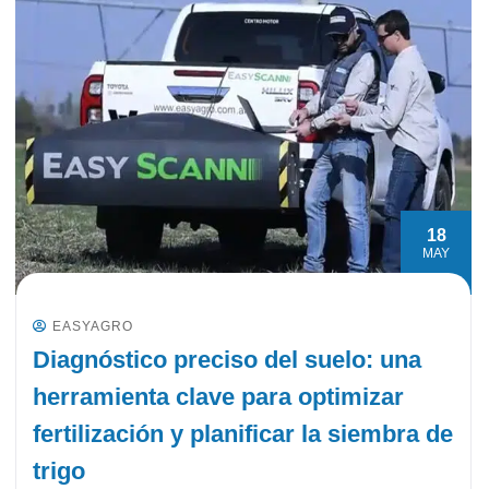
18
MAY
EASYAGRO
Diagnóstico preciso del suelo: una
herramienta clave para optimizar
fertilización y planificar la siembra de
trigo