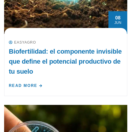
08
JUN
EASYAGRO
Biofertilidad: el componente invisible
que define el potencial productivo de
tu suelo
READ MORE