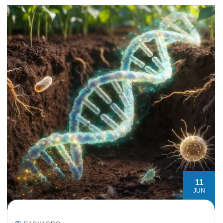
11
JUN