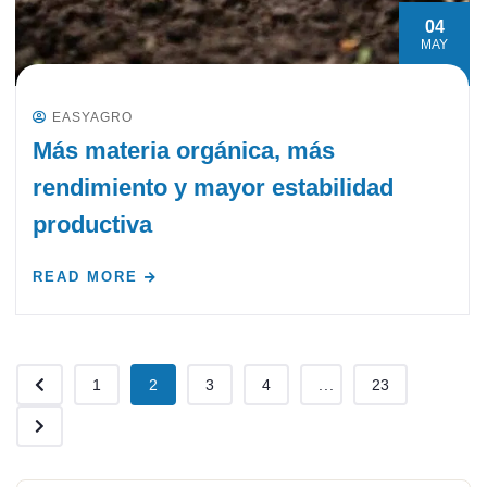
04
MAY
EASYAGRO
Más materia orgánica, más
rendimiento y mayor estabilidad
productiva
READ MORE
1
2
3
4
...
23