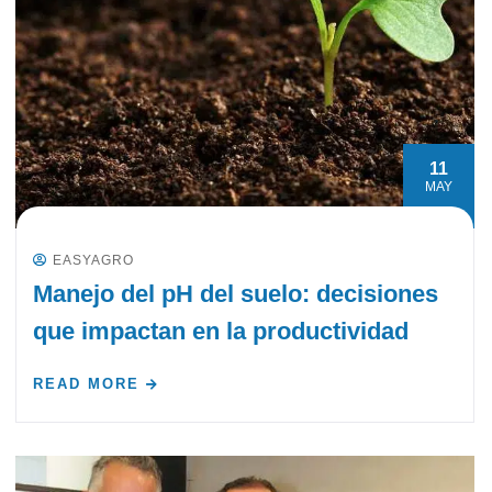
11
MAY
EASYAGRO
Manejo del pH del suelo: decisiones
que impactan en la productividad
READ MORE