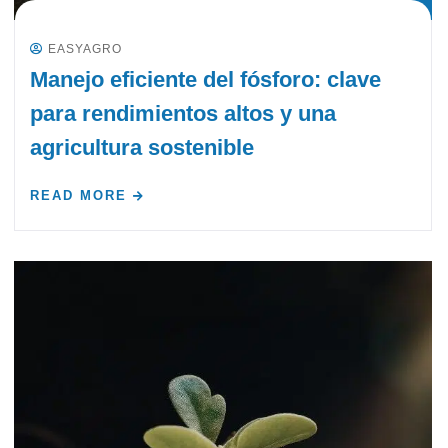
EASYAGRO
Manejo eficiente del fósforo: clave
para rendimientos altos y una
agricultura sostenible
READ MORE