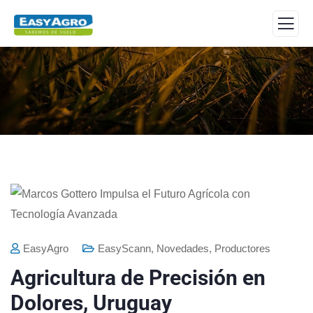
EasyAgro
EasyScann
,
Novedades
,
Productores
Agricultura de Precisión en
Dolores, Uruguay