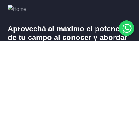
Aprovechá al máximo el potencial
de tu campo al
conocer y abordar
las variaciones en el suelo
de
manera precisa.
Ahorrá en insumos, aumentá tus rendimientos.
Aplicá la
dosis justa, en el lugar adecuado y en el momento
oportuno.
Somos pioneros en agricultura de precisión
con tecnología de vanguardia.