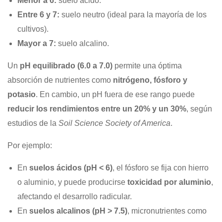
Menor a 6:
suelo ácido.
Entre 6 y 7:
suelo neutro (ideal para la mayoría de los
cultivos).
Mayor a 7:
suelo alcalino.
Un
pH equilibrado (6.0 a 7.0)
permite una óptima
absorción de nutrientes como
nitrógeno, fósforo y
potasio
. En cambio, un pH fuera de ese rango puede
reducir los rendimientos entre un 20% y un 30%
, según
estudios de la
Soil Science Society of America
.
Por ejemplo:
En
suelos ácidos (pH < 6)
, el fósforo se fija con hierro
o aluminio, y puede producirse
toxicidad por aluminio
,
afectando el desarrollo radicular.
En
suelos alcalinos (pH > 7.5)
, micronutrientes como