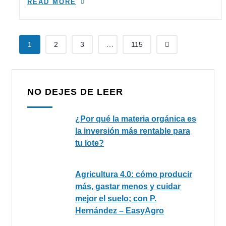
READ MORE
1
2
3
...
115
NO DEJES DE LEER
¿Por qué la materia orgánica es
la inversión más rentable para
tu lote?
Agricultura 4.0: cómo producir
más, gastar menos y cuidar
mejor el suelo; con P.
Hernández – EasyAgro