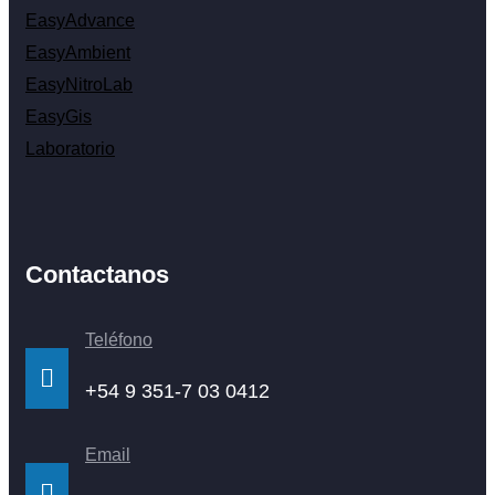
EasyAdvance
EasyAmbient
EasyNitroLab
EasyGis
Laboratorio
Contactanos
Teléfono
+54 9 351-7 03 0412
Email