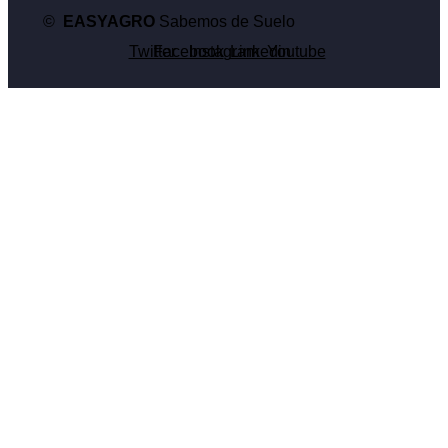
©
EASYAGRO
Sabemos de Suelo
Twitter
Facebook
Instagram
Linkedin
Youtube
Aprovechá al máximo el potencial
de tu campo al
conocer y abordar
las variaciones en el suelo
de
manera precisa.
Ahorrá en insumos, aumentá tus rendimientos.
Aplicá la
dosis justa, en el lugar adecuado y en el momento
oportuno.
Somos pioneros en agricultura de precisión