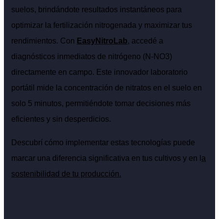
suelos, brindándote resultados instantáneos para
optimizar la fertilización nitrogenada y maximizar tus
rendimientos. Con
EasyNitroLab
, accedé a
diagnósticos inmediatos de nitrógeno (N-NO3)
directamente en campo. Este innovador laboratorio
portátil mide la concentración de nitratos en el suelo en
solo 5 minutos, permitiéndote tomar decisiones más
eficientes y sin desperdicios.
Descubrí cómo implementar estas tecnologías puede
marcar una diferencia significativa en tus cultivos y en l
a
sostenibilidad de tu producción.