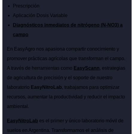
Prescripción
Aplicación Dosis Variable
Diagnósticos inmediatos de nitrógeno (N-NO3) a
campo
En EasyAgro nos apasiona compartir conocimiento y
promover prácticas agrícolas que transforman el campo.
A través de herramientas como
EasyScann
, estrategias
de agricultura de precisión y el soporte de nuestro
laboratorio
EasyNitroLab
, trabajamos para optimizar
recursos, aumentar la productividad y reducir el impacto
ambiental.
EasyNitroLab
es el primer y único laboratorio móvil de
suelos en Argentina. Transformamos el análisis de