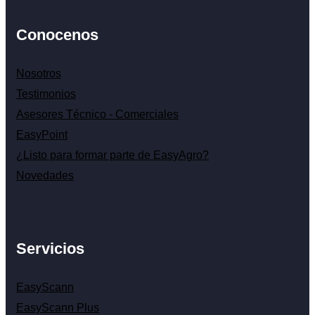
Conocenos
Nosotros
Testimonios
Asesores Técnico - Comerciales
EasyPoint
¿Listo para formar parte de EasyAgro?
Novedades
Servicios
EasyScann
EasyScann Plus