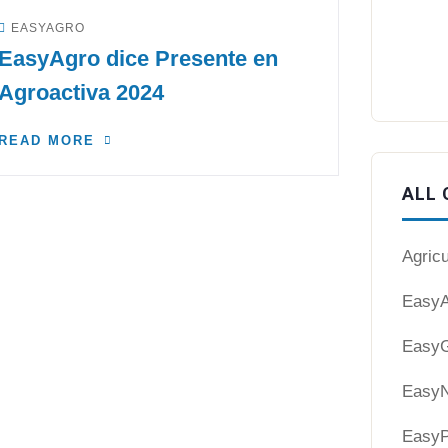
EASYAGRO
EasyAgro dice Presente en
Agroactiva 2024
READ MORE
ALL 
Agricu
EasyA
EasyG
EasyN
EasyP