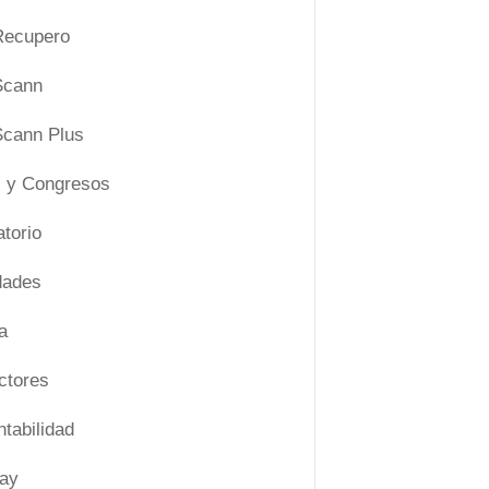
ecupero
Scann
cann Plus
 y Congresos
torio
dades
a
ctores
tabilidad
ay