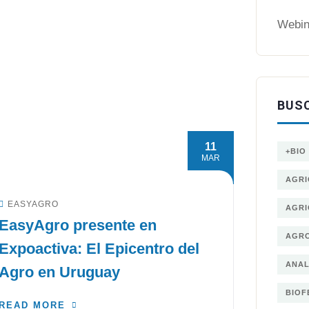
Webin
BUS
11
+BIO
MAR
AGRI
EASYAGRO
AGRI
EasyAgro presente en
AGRO
Expoactiva: El Epicentro del
ANAL
Agro en Uruguay
BIOF
READ MORE