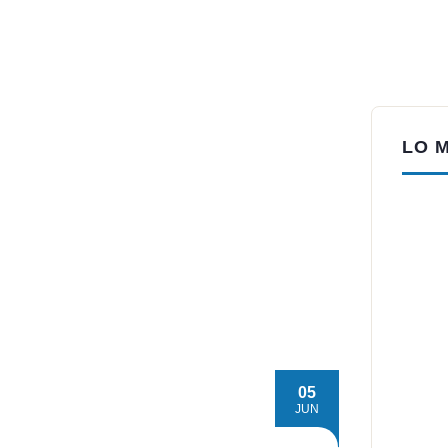
LO 
05
JUN