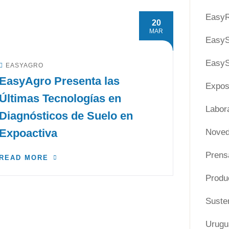
EasyR
20
MAR
Easy
EasyS
EASYAGRO
EasyAgro Presenta las
Expos
Últimas Tecnologías en
Labora
Diagnósticos de Suelo en
Expoactiva
Nove
Prens
READ MORE
Produ
Susten
Urugu