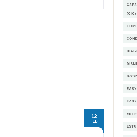
CAPA
(CIC)
COMP
COND
DIAG
DISM
DOSI
EASY
EAS
ENTR
12
FEB
ESTU