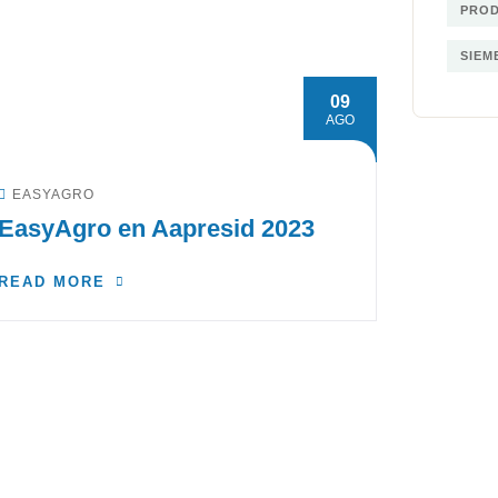
PRO
SIEM
09
AGO
EASYAGRO
EasyAgro en Aapresid 2023
READ MORE