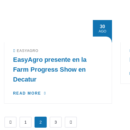
30
AGO
EASYAGRO
EasyAgro presente en la
Farm Progress Show en
Decatur
READ MORE
1
2
3