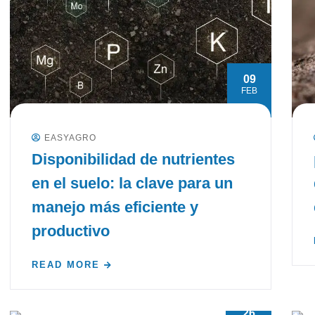
09
FEB
EASYAGRO
Disponibilidad de nutrientes
en el suelo: la clave para un
manejo más eficiente y
productivo
READ MORE
26