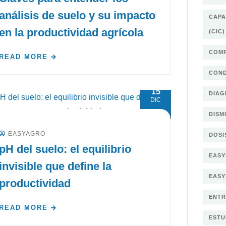
análisis de suelo y su impacto
CAPA
en la productividad agrícola
(CIC)
COMP
READ MORE
COND
15
DIAG
DIC
DISM
EASYAGRO
DOSI
pH del suelo: el equilibrio
EASY
invisible que define la
EAS
productividad
ENTR
READ MORE
ESTU