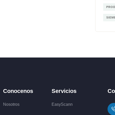
PRO
SIEM
Conocenos
Servicios
Co
Nosotros
EasyScann