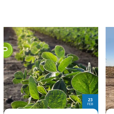
23
FEB