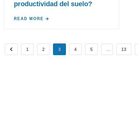
productividad del suelo?
READ MORE
1
2
3
4
5
...
13