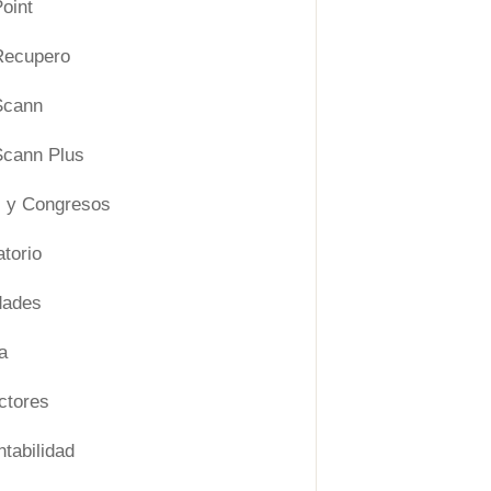
oint
ecupero
Scann
cann Plus
 y Congresos
torio
dades
a
ctores
tabilidad