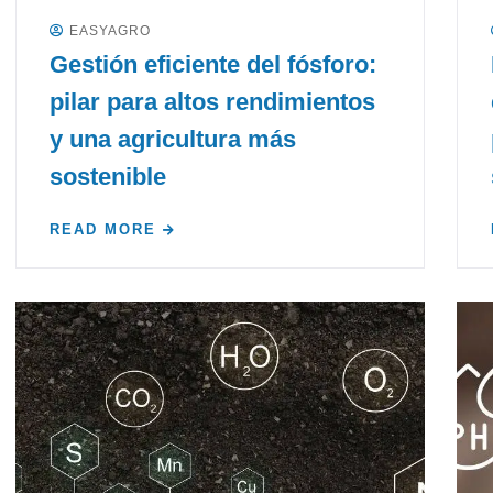
EASYAGRO
Gestión eficiente del fósforo:
pilar para altos rendimientos
y una agricultura más
sostenible
READ MORE