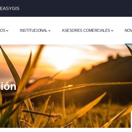
 EASYGIS
DOS
INSTITUCIONAL
ASESORES COMERCIALES
NO
sión