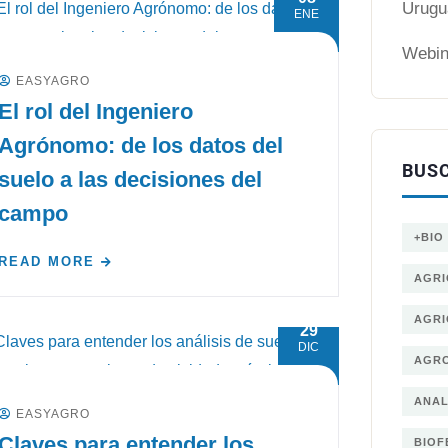
Urugu
ENE
Webin
EASYAGRO
El rol del Ingeniero
Agrónomo: de los datos del
BUS
suelo a las decisiones del
campo
+BIO
READ MORE
AGRI
AGRI
29
DIC
AGRO
ANAL
EASYAGRO
Claves para entender los
BIOF