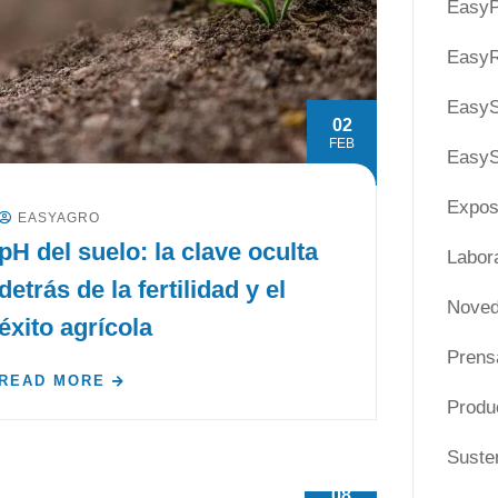
EasyP
EasyR
Easy
02
FEB
EasyS
Expos
EASYAGRO
pH del suelo: la clave oculta
Labora
detrás de la fertilidad y el
Nove
éxito agrícola
Prens
READ MORE
Produ
Susten
08