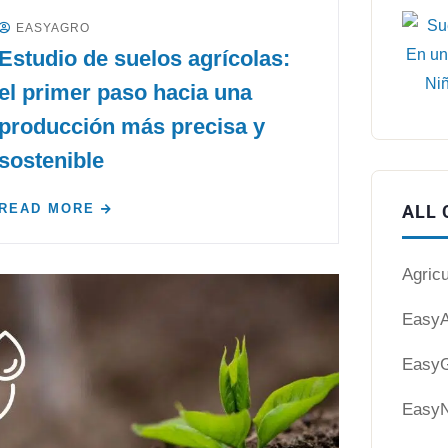
EASYAGRO
Estudio de suelos agrícolas:
el primer paso hacia una
producción más precisa y
sostenible
READ MORE
ALL 
Agricu
EasyA
EasyG
EasyN