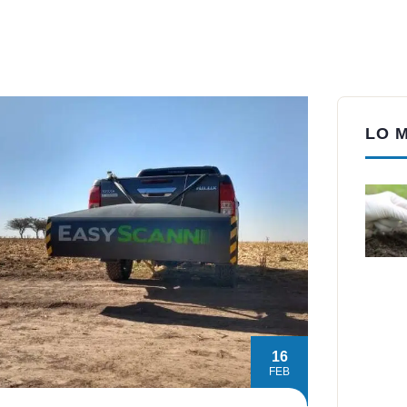
LO 
16
FEB